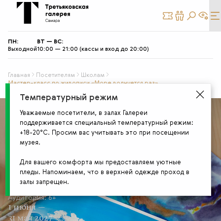
КУПИТЬ
СТАТЬ
БИЛЕТ
ДРУГОМ
ПН:
ВТ — ВС:
Выходной
10:00 — 21:00 (кассы и вход до 20:00)
Главная
Посетителям
Школам
Мастер-класс по живописи «Море волнуется раз»
Температурный режим
Уважаемые посетители, в залах Галереи
поддерживается специальный температурный режим:
+18-20°С. Просим вас учитывать это при посещении
музея.
Для вашего комфорта мы предоставляем уютные
пледы. Напоминаем, что в верхней одежде проход в
залы запрещен.
Аудитория: 6+
1 июня —
31 мая 2027