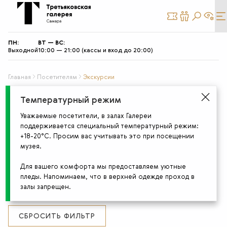
КУПИТЬ
СТАТЬ
БИЛЕТ
ДРУГОМ
ПН:
ВТ — ВС:
Выходной
10:00 — 21:00 (кассы и вход до 20:00)
Главная
Посетителям
Экскурсии
Подберите экскурсию
Температурный режим
Уважаемые посетители, в залах Галереи
поддерживается специальный температурный режим:
+18-20°С. Просим вас учитывать это при посещении
АУДИТОРИЯ
музея.
МЕСТО ПРОВЕДЕНИЯ
Для вашего комфорта мы предоставляем уютные
пледы. Напоминаем, что в верхней одежде проход в
ТИП СОБЫТИЯ
залы запрещен.
СБРОСИТЬ ФИЛЬТР