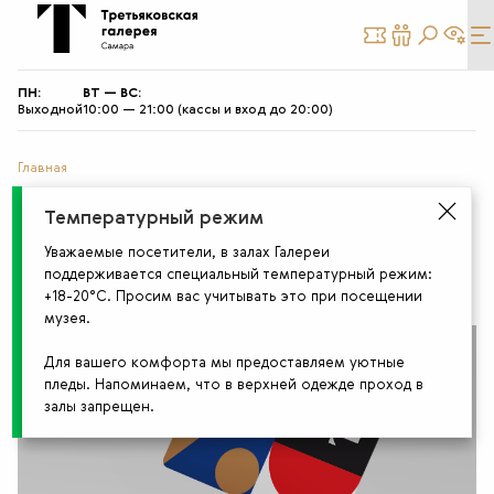
КУПИТЬ
СТАТЬ
БИЛЕТ
ДРУГОМ
ПН:
ВТ — ВС:
Выходной
10:00 — 21:00 (кассы и вход до 20:00)
Главная
Подарочная карта «Друг
Температурный режим
Уважаемые посетители, в залах Галереи
Музея» и карта лояльности
поддерживается специальный температурный режим:
+18-20°С. Просим вас учитывать это при посещении
музея.
Для вашего комфорта мы предоставляем уютные
пледы. Напоминаем, что в верхней одежде проход в
залы запрещен.