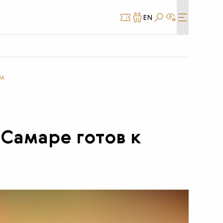
EN
КУПИТЬ
СТАТЬ
БИЛЕТ
ДРУГОМ
ам
 Самаре готов к