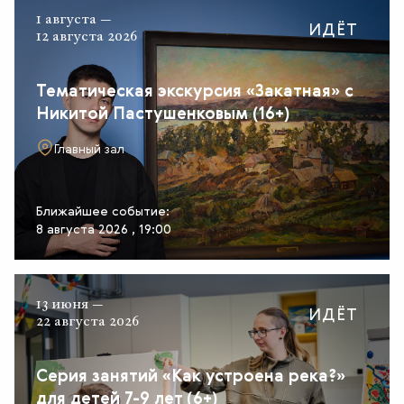
1 августа —
ИДЁТ
12 августа 2026
Тематическая экскурсия «Закатная» с
Никитой Пастушенковым (16+)
Главный зал
Ближайшее событие:
8 августа 2026 , 19:00
13 июня —
ИДЁТ
22 августа 2026
Серия занятий «Как устроена река?»
для детей 7-9 лет (6+)