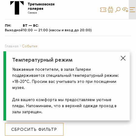
КУПИТЬ
СТАТЬ
БИЛЕТ
ДРУГОМ
ПН:
ВТ — ВС:
Выходной
10:00 — 21:00 (кассы и вход до 20:00)
Главная
События
Подберите события
Температурный режим
Уважаемые посетители, в залах Галереи
поддерживается специальный температурный режим:
+18-20°С. Просим вас учитывать это при посещении
АУДИТОРИЯ
музея.
МЕСТО ПРОВЕДЕНИЯ
Для вашего комфорта мы предоставляем уютные
пледы. Напоминаем, что в верхней одежде проход в
залы запрещен.
ТИП
СБРОСИТЬ ФИЛЬТР