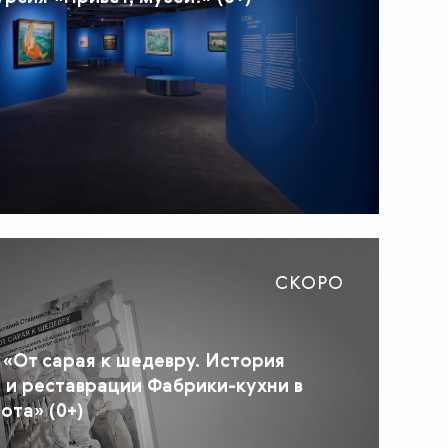
СКОРО
 «От сарая к шедевру. История
я и реставрации Фабрики-кухни в
ота» (0+)