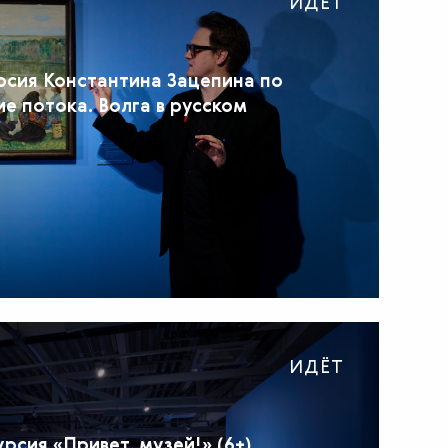
ИДЁТ
рсия Константина Зацепина по
е потока. Волга в русском
ИДЁТ
рсия «Привет, музей!» (6+)