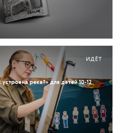
ИДЁТ
 устроена река?» для детей 10-12